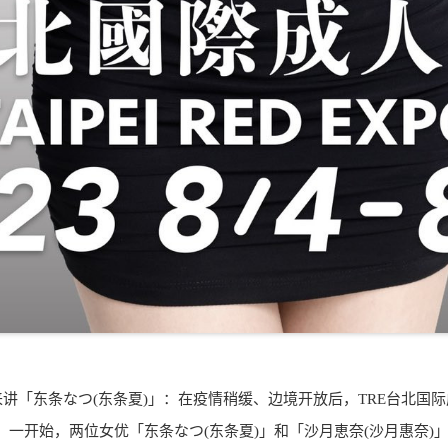
讲「东条なつ(东条夏)」：在疫情稍缓、边境开放后，TRE台北国际
，一开始，两位女优「东条なつ(东条夏)」和「沙月恵奈(沙月惠奈)