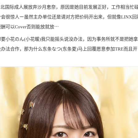
台北国际成人展放弃沙月恵奈，原因是她目前发展正好，工作相当忙
会很惊人ー虽然主办单位还是请对方把价码开出来，但就像LINX
可以Cover否则能放就放⋯
要小花のん(小花暖)我只能摇头说没办法，因为事务所就不是把她拿
办法合作，那为什么东条なつ(东条夏)马上回覆愿意参加TRE而且