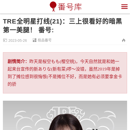

TRE全明星打线(21)：三上很看好的暗黑
第一美腿！ 番号:


极品番号

2023-05-26
剧情简介：
昨天是桜空もも(樱空桃)，今天自然就是和她一
起来台宣传的新ありな(新有菜)啰〜没错，虽然2019年是掉
到了摊位感到很悔恨(不是摊位不好，而是她有必须要拿金卡
的骄