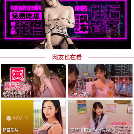
网友也在看
最強SSS級
21歳 大学生
篠宮愛梨
(童顔+制服)×S=最強美少女