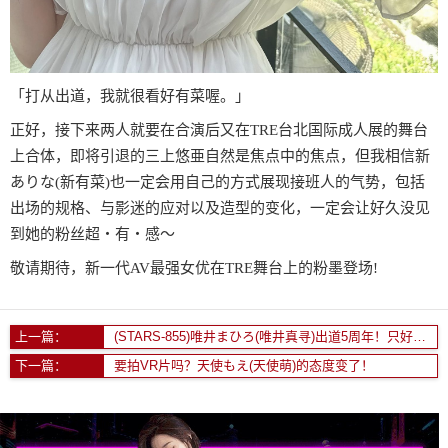
「打从出道，我就很看好有菜喔。」
正好，接下来两人就要在合演后又在TRE台北国际成人展的舞台
上合体，即将引退的三上悠亜自然是焦点中的焦点，但我相信新
ありな(新有菜)也一定会用自己的方式展现接班人的气势，包括
出场的规格、与影迷的应对以及造型的变化，一定会让好久没见
到她的粉丝超・有・感〜
敬请期待，新一代AV最强女优在TRE舞台上的粉墨登场!
上一篇：
(STARS-855)唯井まひろ(唯井真寻)出道5周年！只好与３年不见的吉村卓啪啪啪了！
下一篇：
要拍VR片吗？天使もえ(天使萌)的态度变了！