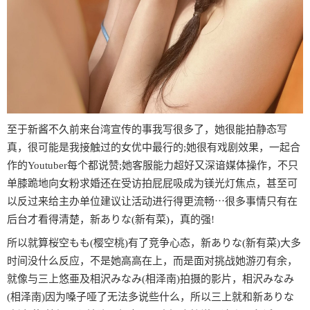
至于新酱不久前来台湾宣传的事我写很多了，她很能拍静态写
真，很可能是我接触过的女优中最行的;她很有戏剧效果，一起合
作的Youtuber每个都说赞;她客服能力超好又深谙媒体操作，不只
单膝跪地向女粉求婚还在受访拍屁屁吸成为镁光灯焦点，甚至可
以反过来给主办单位建议让活动进行得更流畅⋯很多事情只有在
后台才看得清楚，新ありな(新有菜)，真的强!
所以就算桜空もも(樱空桃)有了竞争心态，新ありな(新有菜)大多
时间没什么反应，不是她高高在上，而是面对挑战她游刃有余，
就像与三上悠亜及相沢みなみ(相泽南)拍摄的影片，相沢みなみ
(相泽南)因为嗓子哑了无法多说些什么，所以三上就和新ありな