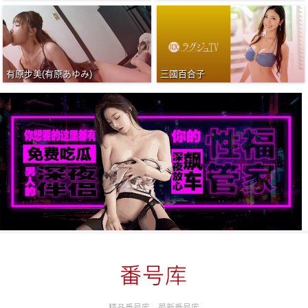
有原步美(有原あゆみ)
三國百合子
精品番号库，最新番号库