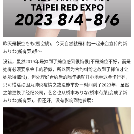
昨天是桜空もも(樱空桃)，今天自然就是和她一起来台宣传的新
ありな(新有菜)啰〜
没错，虽然2019年是掉到了摊位感到很悔恨(不是摊位不好，而是
她有必须要拿金卡的骄傲，所以因为合约纠纷之故到了摊位才让
她觉得悔恨)，但处理好合约后的隔年她就开心地重返金卡行列，
只可惜活动因为肺炎疫情之故没能举办ー时间到了2023年，虽然
之前更换了经纪公司，艺名也从桥本ありな(桥本有菜)变成了新
ありな(新有菜)，但还好，没有影响到她参展：