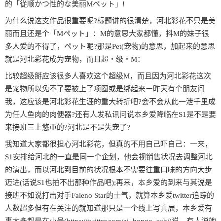
的「従顺かつ性的な美丽Mペット」!
为什么说这支作品很重要呢?标题讲的很清楚，河北彩花不只是美
丽而且还是个「Mペット」：M的意思大家都懂，抖M的妹子很
多人爱的不得了，ペット呢?那是Pet(宠物)的意思，加起来的意思
就是河北彩花成为宠物，而且超・级・M：
比较超级掰应该很多人喜欢这个超级M，而且因为河北彩花这次
是宠物所以免不了要被上了项圈或是绑起来ー昨天有个朋友问
我，这应该是河北彩花生涯的重大转折吧?会不会从此一泄千里成
为任人鱼肉的肉便器?还有人发私讯问说本乡爱降临在S1是不是要
来接班三上悠亜的?河北是不是失宠了?
我知道大家都很担心河北彩花，但真的不用自己吓自己：一来，
S1安排给河北的一直是同一个企划，他会视销售状况去调整河北
的演出，而以河北到目前的状况根本不需要往重口味的方向大步
迈进(话说S1也拍不出那种作品吧);再来，本乡爱的到来与其说是
接班不如说打击对手Faleno Star的士气，就算本乡爱twitter追踪的
人数超多但有在关注的就知道那只是一个线上写真展，本乡爱有