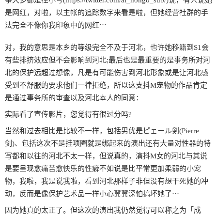
事大多都是在小号(https://twitter.com/ai_hongo_sub/)说，有人说她
是网红，对啦，以主帐的追踪数字来看是啦，但她经营社群的手
法完全不像你我印象中的网红⋯
对，我的意思是本乡的等级完全不及于河北，也许她移籍到S1会
有些排挤效应但不会影响到河北;最后也是最重要的是事务所对河
北的保护远超过想像，凡是有可能伤害到河北形象或是让河北感
受到不舒服的要求他们一律拒绝，所以这支抖M宠物的作品肯定
是通过事务所的审查以及河北本人的同意：
实际看了宣传影片，您觉得有很过分吗?
当然和过去相比是比较不一样，包括男优是ピェール剣(Pierre
剑)、包括这次不是挂项圈就是绑起来的演出还有大量对性器的特
写都和以往的河北不太一样，但说真的，演抖M女的河北与其说
是要呈现愈痛苦愈快乐的性癖不如说是比平常更加柔弱的小宠
物，我啦，我是说我啦，看到河北那样子非但没有想干死她的冲
动，反而是像保护艺术品一样小心翼翼深怕搞坏她了⋯
因为她真的太正了。但这次的演出我仍然觉得可以称之为「成