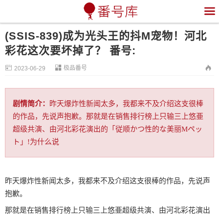

(SSIS-839)成为光头王的抖M宠物！河北
彩花这次要坏掉了？ 番号:


极品番号

2023-06-29
剧情简介：
昨天爆炸性新闻太多，我都来不及介绍这支很棒
的作品，先说声抱歉。那就是在销售排行榜上只输三上悠亜
超级共演、由河北彩花演出的「従顺かつ性的な美丽Mペッ
ト」!为什么说
昨天爆炸性新闻太多，我都来不及介绍这支很棒的作品，先说声
抱歉。
那就是在销售排行榜上只输三上悠亜超级共演、由河北彩花演出