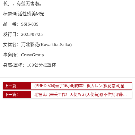
长」，有益无害啦。
标题:听话性感美M宠
品 番：SSIS-839
发行日：2023/07/25
女优名：河北彩花(Kawakita-Saika)
事务所：CruseGroup
身高/罩杯：169公分/E罩杯
上一篇：
(PRED-504)坐了16小时的车！枫カレン(枫花恋)明星脸的她专程来吃最大最硬的肉棒！
下一篇：
老被认出来丢工作！天使もえ(天使萌)忍不住批评藤かんな(藤环奈)了！