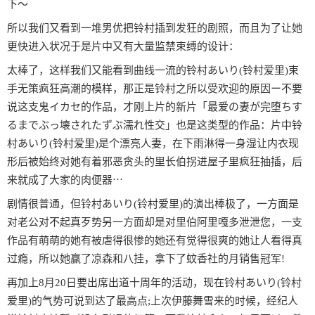
下〜
所以我们又看到一堆男优把铃村插到发狂的剧照，而且为了让她
更快进入状况于是片中又有大量监禁束缚的设计：
太棒了，这样我们又能看到曲线一流的铃村あいり(铃村爱里)束
手无策疯狂高潮的模样，那正是铃村之所以受欢迎的原因ー不要
说这支鬼イカセ的作品，才刚上片的新片「最爱の妻が完堕ちす
るまでぶっ壊されたずぶ濡れ性交」也是这类型的作品：片中铃
村あいり(铃村爱里)是个漂亮人妻，在下雨淋得一身湿让内衣现
形后被始终对她有着邪恶贪头的里长伯拐进屋子里疯狂抽插，后
来就成了大家的肉便器⋯
剧情很普通，但铃村あいり(铃村爱里)的演出棒极了，一方面是
对老公对不起真歹势另一方面却是对里伯阿里嘎多泄泄您，一支
作品有萌萌的她有被虐得很惨的她还有觉得很爽的她让人看得真
过瘾，所以她赢了凉森和八挂，拿下了蚊香社的月销售冠军!
再加上8月20日要出席出道十周年的活动，现在铃村あいり(铃村
爱里)的气势可说到达了最高点;上次伊藤舞雪来的时候，经纪人