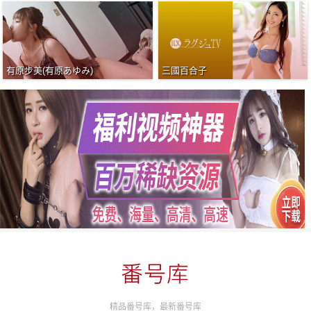
有原步美(有原あゆみ)
三國百合子
精品番号库，最新番号库