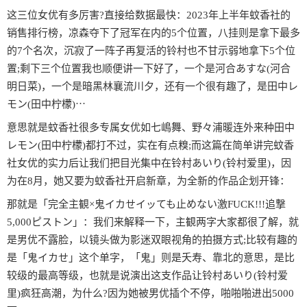
这三位女优有多厉害?直接给数据最快：2023年上半年蚊香社的
销售排行榜，凉森夺下了冠军在内的5个位置，八挂则是拿下最多
的7个名次，沉寂了一阵子再复活的铃村也不甘示弱地拿下5个位
置;剩下三个位置我也顺便讲一下好了，一个是河合あすな(河合
明日菜)，一个是暗黑林襄流川夕，还有一个很有趣了，是田中レ
モン(田中柠檬)⋯
意思就是蚊香社很多专属女优如七嶋舞、野々浦暖连外来种田中
レモン(田中柠檬)都打不过，实在有点糗;而这篇在简单讲完蚊香
社女优的实力后让我们把目光集中在铃村あいり(铃村爱里)，因
为在8月，她又要为蚊香社开启新章，为全新的作品企划开锋：
那就是「完全主観×鬼イカせイッても止めない激FUCK!!!追撃
5,000ピストン」：我们来解释一下，主観两字大家都很了解，就
是男优不露脸，以镜头做为影迷双眼视角的拍摄方式;比较有趣的
是「鬼イカせ」这个单字，「鬼」则是夭寿、靠北的意思，是比
较级的最高等级，也就是说演出这支作品让铃村あいり(铃村爱
里)疯狂高潮，为什么?因为她被男优插个不停，啪啪啪进出5000