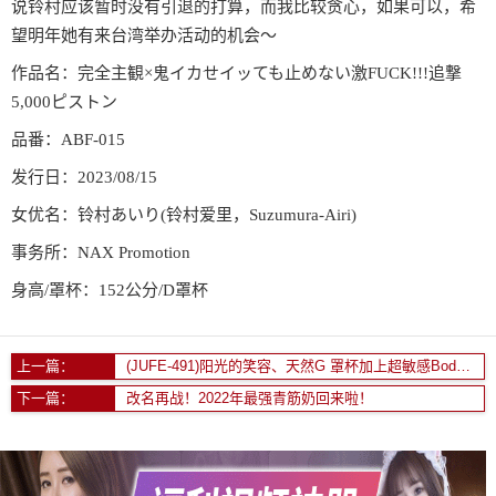
说铃村应该暂时没有引退的打算，而我比较贪心，如果可以，希
望明年她有来台湾举办活动的机会〜
作品名：完全主観×鬼イカせイッても止めない激FUCK!!!追撃
5,000ピストン
品番：ABF-015
发行日：2023/08/15
女优名：铃村あいり(铃村爱里，Suzumura-Airi)
事务所：NAX Promotion
身高/罩杯：152公分/D罩杯
上一篇：
(JUFE-491)阳光的笑容、天然G 罩杯加上超敏感Body！太可爱的她被男优抠到哭！
下一篇：
改名再战！2022年最强青筋奶回来啦！