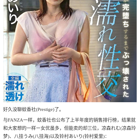
好久没聊蚊香社(Prestige)了。
与FANZA一样，蚊香社也公布了上半年度的销售排行榜，结果就
和大家想的一样ー女优虽多，但能卖的却三位，凉森れむ(凉森玲
梦)、八挂うみ(八挂海)以及铃村あいり(铃村爱里)：