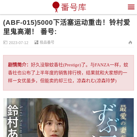

(ABF-015)5000下活塞运动重击！铃村爱
里鬼高潮！ 番号:


极品番号

2023-07-12
剧情简介：
好久没聊蚊香社(Prestige)了。与FANZA一样，蚊
香社也公布了上半年度的销售排行榜，结果就和大家想的一
样ー女优虽多，但能卖的却三位，凉森れむ(凉森玲梦)