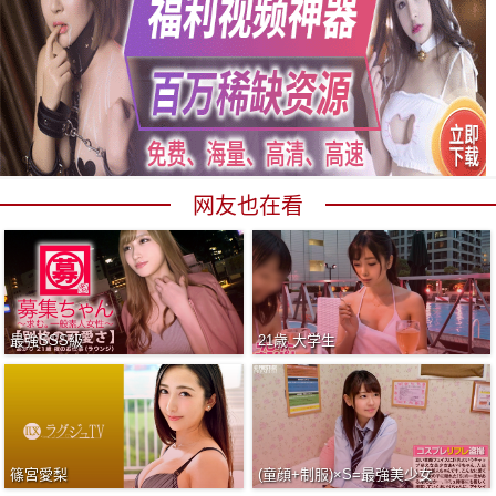
网友也在看
最強SSS級
21歳 大学生
篠宮愛梨
(童顔+制服)×S=最強美少女