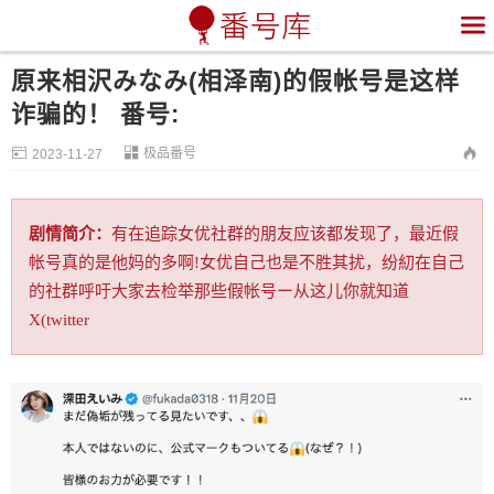

原来相沢みなみ(相泽南)的假帐号是这样
诈骗的！ 番号:


极品番号

2023-11-27
剧情简介：
有在追踪女优社群的朋友应该都发现了，最近假
帐号真的是他妈的多啊!女优自己也是不胜其扰，纷糿在自己
的社群呼吁大家去检举那些假帐号ー从这儿你就知道
X(twitter