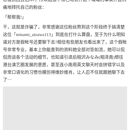
痛地拜托自己的粉丝：
「帮帮我!」
干，这就是诈骗了，非常感谢这位粉丝熬到这个阶段终于搞清楚
这位「minami_aizawa113」到底在打什么算盘，至于为什么明知
道对方是假帐号还要聊下去?相信有些朋友也看出来了，这个假帐
号非常专业，基本上你能查到的资料她全部对答如流，她可以侃
侃而谈各个活动的细节，也知道引退后相沢みなみ(相泽南)想往
港台演艺圈发展的意愿，甚至连小南用英文聊天时会拼错字以及
非常口语化的习惯也模仿得维妙维肖，让人忍不住就跟她聊下去
了⋯