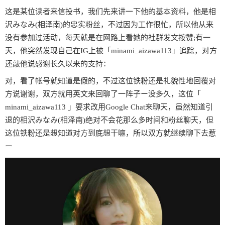
这是某位读者来信投书，我们先来讲一下他的基本资料，他是相
沢みなみ(相泽南)的忠实粉丝，不过因为工作很忙，所以他从来
没有参加过活动，每天就是在网路上看她的社群发文按赞;有一
天，他突然发现自己在IG上被「minami_aizawa113」追踪，对方
还敲他说感谢长久以来的支持：
对，看了帐号就知道是假的，不过这位铁粉还是礼貌性地回覆对
方说谢谢，双方就用英文来回聊了一阵子ー没多久，这位「
minami_aizawa113 」要求改用Google Chat来聊天，虽然知道引
退的相沢みなみ(相泽南)绝对不会花那么多时间和粉丝聊天，但
这位铁粉还是想知道对方到底想干嘛，所以双方就继续聊下去惹
ー