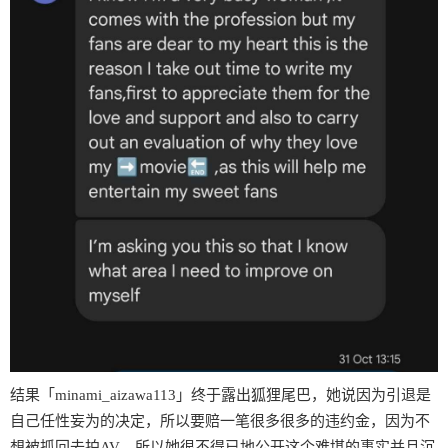
结果「minami_aizawa113」终于露出狐狸尾巴，她说因为引退是
自己任性妄为的决定，所以要赔一笔很多很多的违约金，因为不
想被抓回去拍AV，所以她很不得已地公开这个难堪的事实并且沉