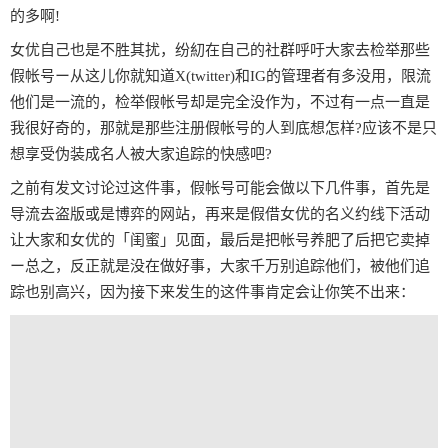
的多啊!
女优自己也是不胜其扰，纷糿在自己的社群呼吁大家去检举那些
假帐号ー从这儿你就知道X(twitter)和IG的管理者有多没用，限流
他们是一流的，检举假帐号却是完全没作为，不过有一点一直是
我很好奇的，那就是那些注册假帐号的人到底想怎样?应该不是只
想享受伪装成名人被大家追踪的快感吧?
之前有发文讨论过这件事，假帐号可能会做以下几件事，首先是
导流去盗版或是博弈的网站，再来是假借女优的名义约线下活动
让大家和女优的「闺蜜」见面，最后是把帐号养肥了后把它卖掉
ー总之，反正就是没在做好事，大家千万别追踪他们，被他们追
踪也别高兴，因为接下来发生的这件事肯定会让你笑不出来：