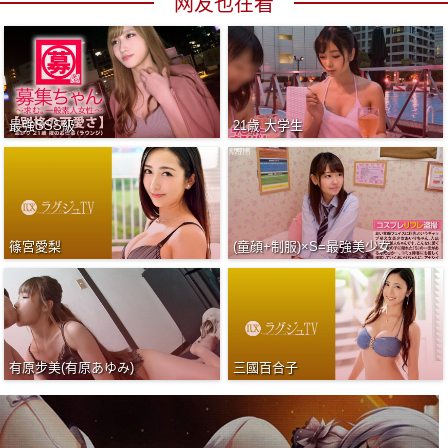
网友也在看
最強SSS級
21歳 大学生
篠宮愛梨
(童顔+制服)×S=最強美少女
有原步美(有原あゆみ)
三國百合子