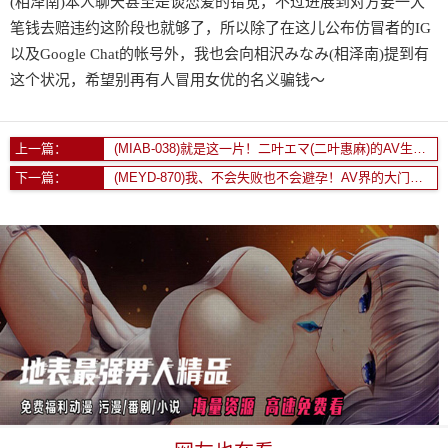
(相泽南)本人聊天甚至是谈恋爱的错觉，不过进展到对方要一大
笔钱去赔违约这阶段也就够了，所以除了在这儿公布仿冒者的IG
以及Google Chat的帐号外，我也会向相沢みなみ(相泽南)提到有
这个状况，希望别再有人冒用女优的名义骗钱～
上一篇：
(MIAB-038)就是这一片！二叶エマ(二叶惠麻)的AV生涯有了大变化！
下一篇：
(MEYD-870)我、不会失败也不会避孕！AV界的大门未知子出道就解禁！